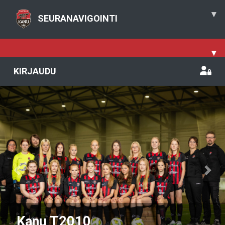
▾
SEURANAVIGOINTI
▾
KIRJAUDU
Previous
Nex
Kanu T2010