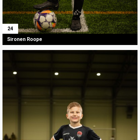
24
Sironen Roope