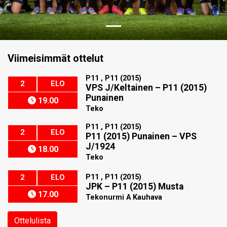
Viimeisimmät ottelut
P11 , P11 (2015)
2
ELO
VPS J/Keltainen
–
P11 (2015)
Punainen
19.00
Teko
P11 , P11 (2015)
2
ELO
P11 (2015) Punainen
–
VPS
J/1924
18.00
Teko
P11 , P11 (2015)
2
ELO
JPK
–
P11 (2015) Musta
17.00
Tekonurmi A Kauhava
Ottelulista