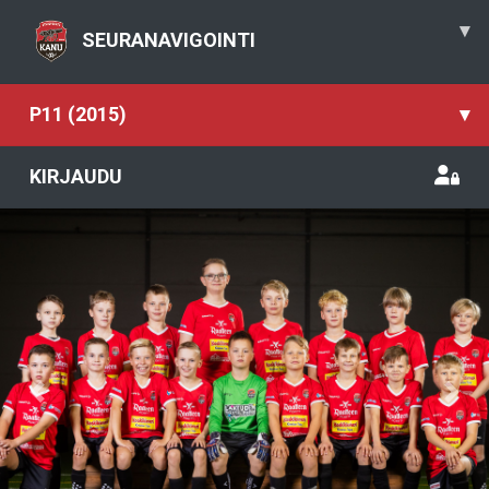
▾
SEURANAVIGOINTI
P11 (2015)
▾
KIRJAUDU
Previous
Nex