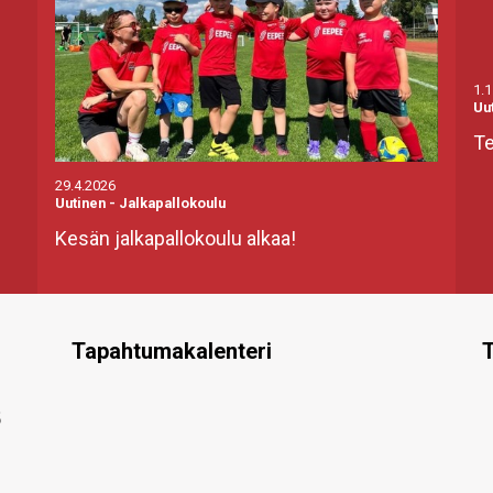
1.1
Uu
Te
29.4.2026
Uutinen
-
Jalkapallokoulu
Kesän jalkapallokoulu alkaa!
Tapahtumakalenteri
T
5