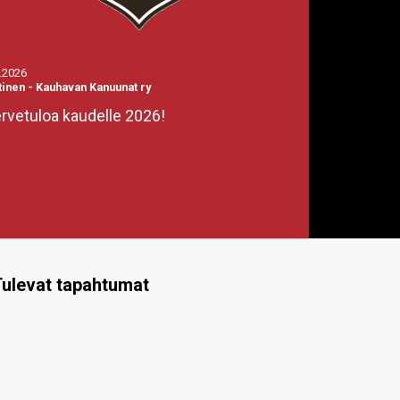
.2026
tinen
-
Kauhavan Kanuunat ry
rvetuloa kaudelle 2026!
ulevat tapahtumat