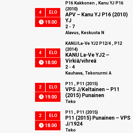
P16 Kakkonen , Kanu YJ P16
(2010)
4
ELO
APV
–
Kanu YJ P16 (2010)
YJ
19.00
2 - 7
Alavus, Keskusta N
KANU/La-Ve YJ2 P12/4 , P12
(2014)
4
ELO
KANU La-Ve YJ2
–
Virkiä/vihreä
18.00
2 - 4
Kauhava, Tekonurmi A
P11 , P11 (2015)
2
ELO
VPS J/Keltainen
–
P11
(2015) Punainen
19.00
Teko
P11 , P11 (2015)
2
ELO
P11 (2015) Punainen
–
VPS
J/1924
18.00
Teko