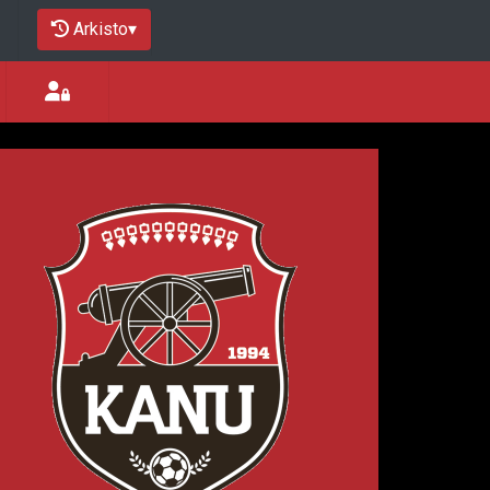
Arkisto
▾