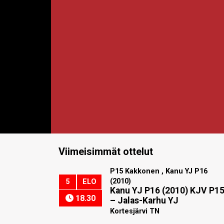
Viimeisimmät ottelut
P15 Kakkonen , Kanu YJ P16
(2010)
5
ELO
Kanu YJ P16 (2010) KJV P1
18.30
–
Jalas-Karhu YJ
Kortesjärvi TN