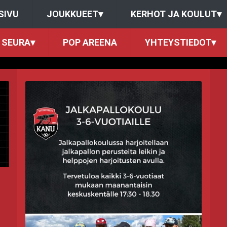
SIVU
JOUKKUEET
▾
KERHOT JA KOULUT
▾
SEURA
▾
POP AREENA
YHTEYSTIEDOT
▾