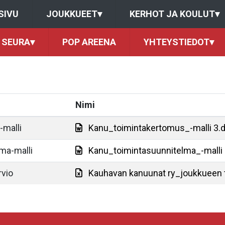
SIVU
JOUKKUEET
▾
KERHOT JA KOULUT
▾
SEURA
▾
POP AREENA
YHTEYSTIEDOT
▾
Nimi
-malli
Kanu_toimintakertomus_-malli 3.
ma-malli
Kanu_toimintasuunnitelma_-malli
vio
Kauhavan kanuunat ry_joukkueen 