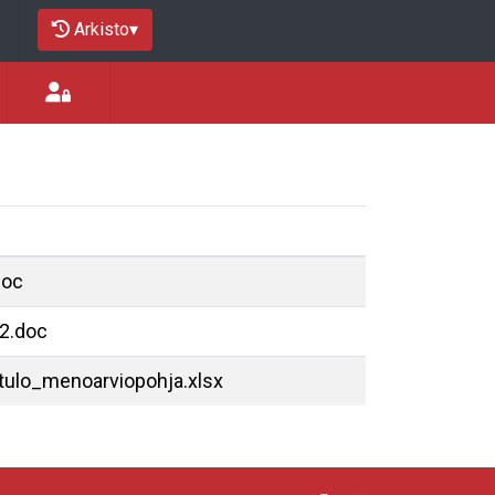
Arkisto
▾
doc
 2.doc
tulo_menoarviopohja.xlsx