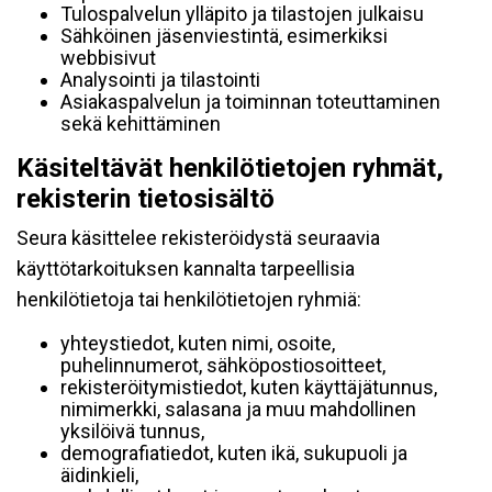
Tulospalvelun ylläpito ja tilastojen julkaisu
Sähköinen jäsenviestintä, esimerkiksi
webbisivut
Analysointi ja tilastointi
Asiakaspalvelun ja toiminnan toteuttaminen
sekä kehittäminen
Käsiteltävät henkilötietojen ryhmät,
rekisterin tietosisältö
Seura käsittelee rekisteröidystä seuraavia
käyttötarkoituksen kannalta tarpeellisia
henkilötietoja tai henkilötietojen ryhmiä:
yhteystiedot, kuten nimi, osoite,
puhelinnumerot, sähköpostiosoitteet,
rekisteröitymistiedot, kuten käyttäjätunnus,
nimimerkki, salasana ja muu mahdollinen
yksilöivä tunnus,
demografiatiedot, kuten ikä, sukupuoli ja
äidinkieli,