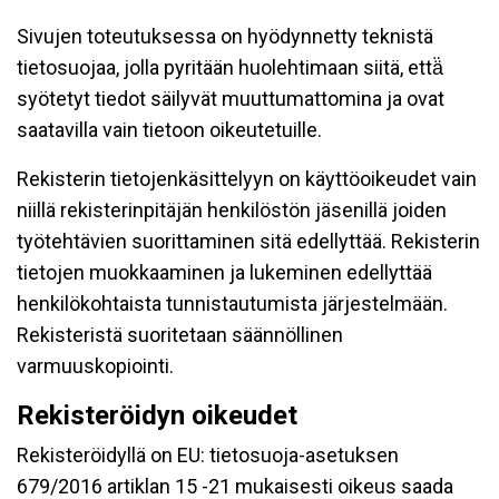
Sivujen toteutuksessa on hyödynnetty teknistä
tietosuojaa, jolla pyritään huolehtimaan siitä, että̈
syötetyt tiedot säilyvät muuttumattomina ja ovat
saatavilla vain tietoon oikeutetuille.
Rekisterin tietojenkäsittelyyn on käyttöoikeudet vain
niillä rekisterinpitäjän henkilöstön jäsenillä joiden
työtehtävien suorittaminen sitä edellyttää. Rekisterin
tietojen muokkaaminen ja lukeminen edellyttää
henkilökohtaista tunnistautumista järjestelmään.
Rekisteristä suoritetaan säännöllinen
varmuuskopiointi.
Rekisteröidyn oikeudet
Rekisteröidyllä on EU: tietosuoja-asetuksen
679/2016 artiklan 15 -21 mukaisesti oikeus saada