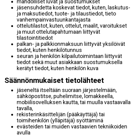
mahdolliset luvat ja suostumukset
jäsensuhdetta koskevat tiedot, kuten, laskutus-
ja maksutiedot, tuote- ja tilaustiedot, tieto
vanhempainvastuunkantajasta
ottelutilastot, kuten, ottelut, maalit, varoitukset
ja muut ottelutapahtumaan liittyvät
tilastointitiedot
palkan- ja palkkionmaksuun liittyvät yksilöivät
tiedot, kuten henkilötunnus
seuran ja henkilön kilpailutoimintaan liittyvät
tiedot sekä muut asiakkaan suostumuksella
kerätyt tiedot, kuten henkilön kuva
Säännönmukaiset tietolähteet
jäseneltä itseltään suoraan järjestelmään,
sähköpostitse, puhelimitse, lomakkeella,
mobiilisovelluksen kautta, tai muulla vastaavalla
tavalla,
rekisterinkäsittelijän (pääkäyttäjä) tai
toimihenkilön (ylläpitäjä) syöttäminä
evästeiden tai muiden vastaavien tekniikoiden
avulla