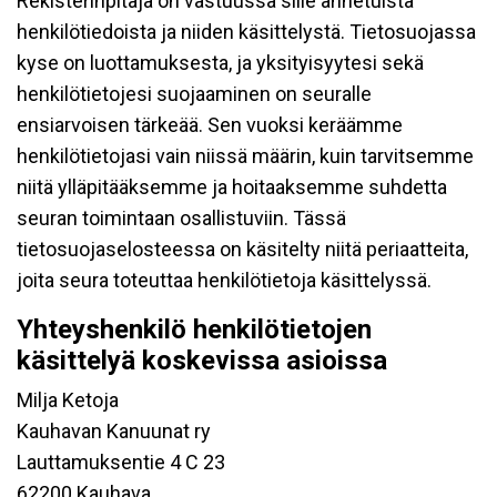
Rekisterinpitäjä on vastuussa sille annetuista
henkilötiedoista ja niiden käsittelystä. Tietosuojassa
kyse on luottamuksesta, ja yksityisyytesi sekä
henkilötietojesi suojaaminen on seuralle
ensiarvoisen tärkeää. Sen vuoksi keräämme
henkilötietojasi vain niissä määrin, kuin tarvitsemme
niitä ylläpitääksemme ja hoitaaksemme suhdetta
seuran toimintaan osallistuviin. Tässä
tietosuojaselosteessa on käsitelty niitä periaatteita,
joita seura toteuttaa henkilötietoja käsittelyssä.
Yhteyshenkilö henkilötietojen
käsittelyä koskevissa asioissa
Milja Ketoja
Kauhavan Kanuunat ry
Lauttamuksentie 4 C 23
62200 Kauhava