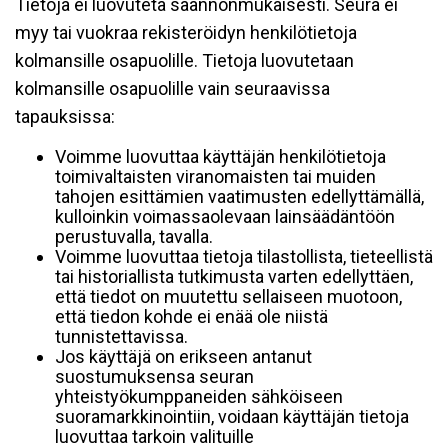
Tietoja ei luovuteta säännönmukaisesti. Seura ei
myy tai vuokraa rekisteröidyn henkilötietoja
kolmansille osapuolille. Tietoja luovutetaan
kolmansille osapuolille vain seuraavissa
tapauksissa:
Voimme luovuttaa käyttäjän henkilötietoja
toimivaltaisten viranomaisten tai muiden
tahojen esittämien vaatimusten edellyttämällä,
kulloinkin voimassaolevaan lainsäädäntöön
perustuvalla, tavalla.
Voimme luovuttaa tietoja tilastollista, tieteellistä
tai historiallista tutkimusta varten edellyttäen,
että tiedot on muutettu sellaiseen muotoon,
että tiedon kohde ei enää ole niistä
tunnistettavissa.
Jos käyttäjä on erikseen antanut
suostumuksensa seuran
yhteistyökumppaneiden sähköiseen
suoramarkkinointiin, voidaan käyttäjän tietoja
luovuttaa tarkoin valituille