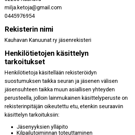
milja.ketoja@gmail.com
0445976954
Rekisterin nimi
Kauhavan Kanuunat ry jäsenrekisteri
Henkilötietojen käsittelyn
tarkoitukset
Henkilötietoja käsitellään rekisteröidyn
suostumuksen taikka seuran ja jäsenen välisen
jäsensuhteen taikka muun asiallisen yhteyden
perusteella, jolloin lainmukainen käsittelyperuste on
rekisterinpitäjän oikeutettu etu, etenkin seuraaviin
käsittelyn tarkoituksiin:
Jäsenyyksien ylläpito
Kilpailutoiminnan toteuttaminen