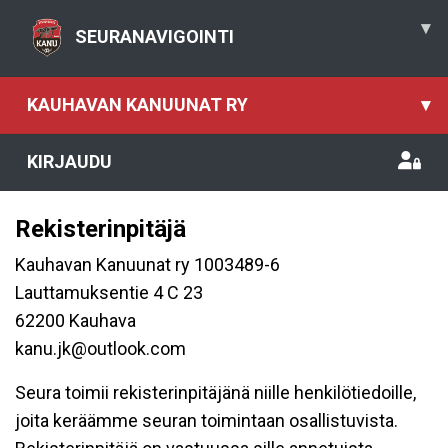
▾
SEURANAVIGOINTI
KAUHAVAN KANUUNAT RY
▾
KIRJAUDU
Rekisterinpitäjä
Kauhavan Kanuunat ry 1003489-6
Lauttamuksentie 4 C 23
62200 Kauhava
kanu.jk@outlook.com
Seura toimii rekisterinpitäjänä niille henkilötiedoille,
joita keräämme seuran toimintaan osallistuvista.