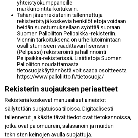
yhteistyökumppaneille
markkinointitarkoituksiin.
Tähän jäsenrekisteriin tallennettuja
rekisteröityjä koskevia henkilötietoja voidaan
heidän suostumuksellaan syöttää suoraan
Suomen Palloliiton Pelipaikka -rekisteriin.
Viennin tarkoituksena on urheilutoimintaan
osallistumiseen vaadittavan lisenssin
(Pelipassi) rekisteröinti ja hallinnointi
Pelipaikka-rekisterissä. Lisätietoja Suomen
Palloliiton noudattamasta
tietosuojakäytännöstä voit saada osoitteesta
https://www.palloliitto.fi/tietosuoja/
Rekisterin suojauksen periaatteet
Rekisteriä koskevat manuaaliset aineistot
säilytetään suojatuissa tiloissa. Digitaalisesti
tallennetut ja käsiteltävät tiedot ovat tietokannoissa,
jotka ovat palomuurein, salasanoin ja muiden
teknisten keinojen avulla suojattuja.