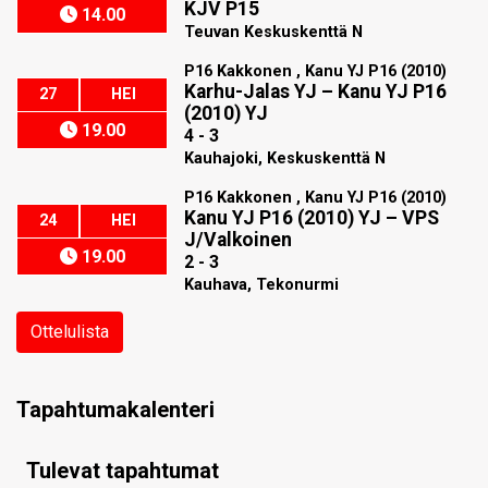
KJV P15
14.00
Teuvan Keskuskenttä N
P16 Kakkonen , Kanu YJ P16 (2010)
Karhu-Jalas YJ
–
Kanu YJ P16
27
HEI
(2010) YJ
19.00
4 - 3
Kauhajoki, Keskuskenttä N
P16 Kakkonen , Kanu YJ P16 (2010)
Kanu YJ P16 (2010) YJ
–
VPS
24
HEI
J/Valkoinen
19.00
2 - 3
Kauhava, Tekonurmi
Ottelulista
Tapahtumakalenteri
Tulevat tapahtumat