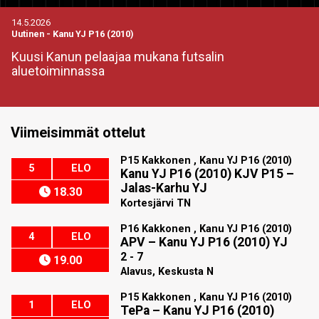
14.5.2026
Uutinen
-
Kanu YJ P16 (2010)
Kuusi Kanun pelaajaa mukana futsalin
aluetoiminnassa
Viimeisimmät ottelut
P15 Kakkonen , Kanu YJ P16 (2010)
5
ELO
Kanu YJ P16 (2010) KJV P15
–
Jalas-Karhu YJ
18.30
Kortesjärvi TN
P16 Kakkonen , Kanu YJ P16 (2010)
4
ELO
APV
–
Kanu YJ P16 (2010) YJ
2 - 7
19.00
Alavus, Keskusta N
P15 Kakkonen , Kanu YJ P16 (2010)
1
ELO
TePa
–
Kanu YJ P16 (2010)