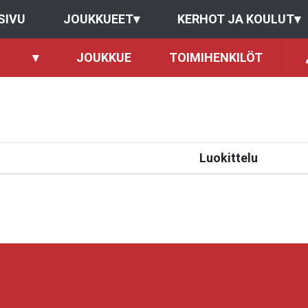
SIVU
JOUKKUEET
▾
KERHOT JA KOULUT
▾
▾
JOUKKUE
TOIMIHENKILÖT
Luokittelu