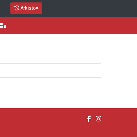
Arkisto
▾