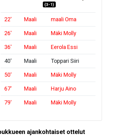
(3-1)
22
'
Maali
maali Oma
26
'
Maali
Mäki Molly
36
'
Maali
Eerola Essi
40
'
Maali
Toppari Siiri
50
'
Maali
Mäki Molly
67
'
Maali
Harju Aino
79
'
Maali
Mäki Molly
oukkueen ajankohtaiset ottelut