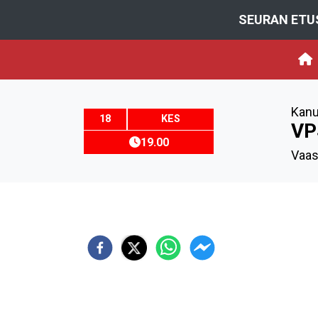
SEURAN ETU
Kanu
18
KES
VP
19.00
Vaas