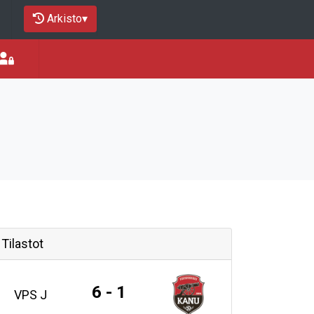
Arkisto
▾
Tilastot
6 - 1
VPS J