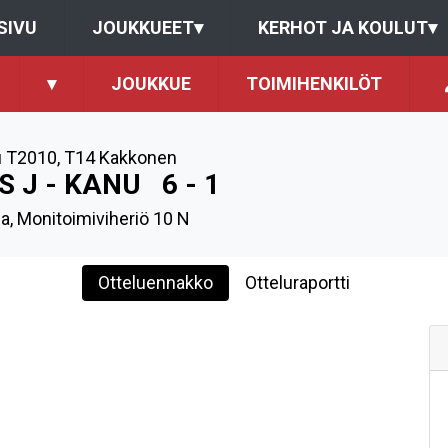
SIVU
JOUKKUEET
▾
KERHOT JA KOULUT
▾
▾
JOUKKUE
TOIMIHENKILÖT
 T2010
,
T14 Kakkonen
S J - KANU
6 - 1
a, Monitoimiviheriö 10 N
Otteluennakko
Otteluraportti