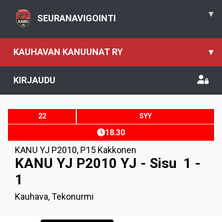
▾
SEURANAVIGOINTI
KAUHAVAN KANUUNAT RY
▾
KIRJAUDU
22
SYY
18.30
KANU YJ P2010
,
P15 Kakkonen
KANU YJ P2010 YJ - Sisu
1 -
1
Kauhava, Tekonurmi