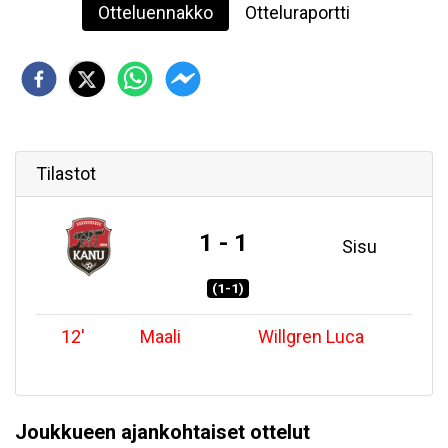
Otteluennakko
Otteluraportti
Tilastot
1 - 1
Sisu
(1-1)
12
'
Maali
Willgren Luca
Joukkueen ajankohtaiset ottelut