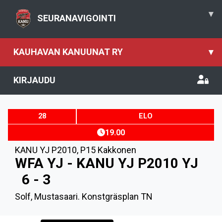
▾
SEURANAVIGOINTI
KAUHAVAN KANUUNAT RY
▾
KIRJAUDU
28
ELO
19.00
KANU YJ P2010
,
P15 Kakkonen
WFA YJ - KANU YJ P2010 YJ
6 - 3
Solf, Mustasaari. Konstgräsplan TN