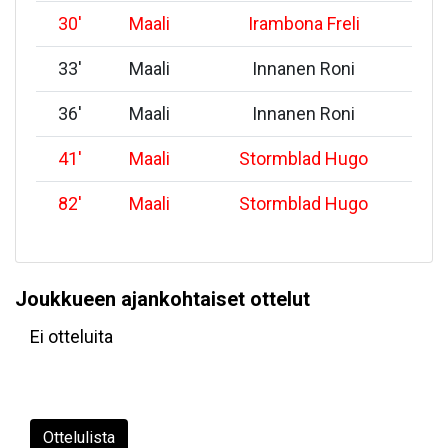
30
'
Maali
Irambona Freli
33
'
Maali
Innanen Roni
36
'
Maali
Innanen Roni
41
'
Maali
Stormblad Hugo
82
'
Maali
Stormblad Hugo
Joukkueen ajankohtaiset ottelut
Ei otteluita
Ottelulista