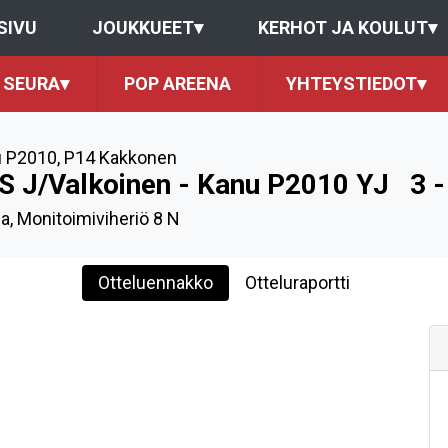
SIVU
JOUKKUEET
▾
KERHOT JA KOULUT
▾
SEURA
▾
POP AREENA
YHTEYSTIEDOT
▾
 P2010
,
P14 Kakkonen
S J/Valkoinen - Kanu P2010 YJ
3 -
a, Monitoimiviheriö 8 N
Otteluennakko
Otteluraportti