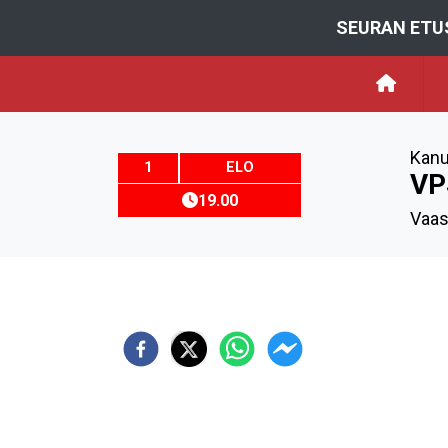
SEURAN ETU
Kanu
1
ELO
VP
19.00
Vaas