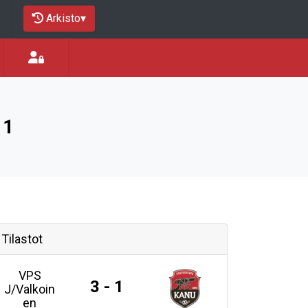
Arkisto
▾
 1
Tilastot
VPS
3 - 1
J/Valkoin
en