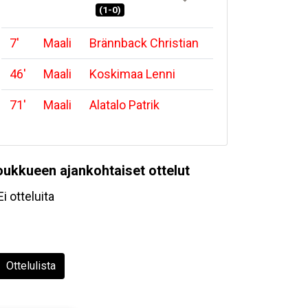
(1-0)
7
'
Maali
Brännback Christian
46
'
Maali
Koskimaa Lenni
71
'
Maali
Alatalo Patrik
oukkueen ajankohtaiset ottelut
Ei otteluita
Ottelulista