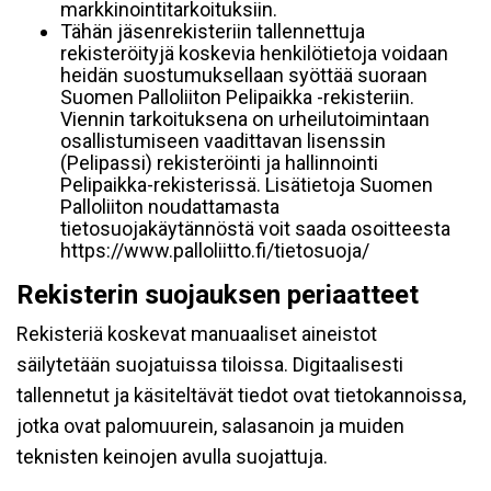
markkinointitarkoituksiin.
Tähän jäsenrekisteriin tallennettuja
rekisteröityjä koskevia henkilötietoja voidaan
heidän suostumuksellaan syöttää suoraan
Suomen Palloliiton Pelipaikka -rekisteriin.
Viennin tarkoituksena on urheilutoimintaan
osallistumiseen vaadittavan lisenssin
(Pelipassi) rekisteröinti ja hallinnointi
Pelipaikka-rekisterissä. Lisätietoja Suomen
Palloliiton noudattamasta
tietosuojakäytännöstä voit saada osoitteesta
https://www.palloliitto.fi/tietosuoja/
Rekisterin suojauksen periaatteet
Rekisteriä koskevat manuaaliset aineistot
säilytetään suojatuissa tiloissa. Digitaalisesti
tallennetut ja käsiteltävät tiedot ovat tietokannoissa,
jotka ovat palomuurein, salasanoin ja muiden
teknisten keinojen avulla suojattuja.