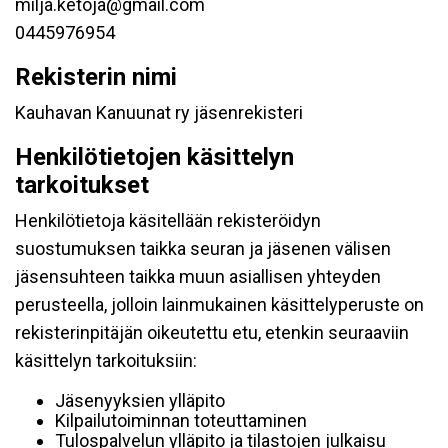
milja.ketoja@gmail.com
0445976954
Rekisterin nimi
Kauhavan Kanuunat ry jäsenrekisteri
Henkilötietojen käsittelyn
tarkoitukset
Henkilötietoja käsitellään rekisteröidyn
suostumuksen taikka seuran ja jäsenen välisen
jäsensuhteen taikka muun asiallisen yhteyden
perusteella, jolloin lainmukainen käsittelyperuste on
rekisterinpitäjän oikeutettu etu, etenkin seuraaviin
käsittelyn tarkoituksiin:
Jäsenyyksien ylläpito
Kilpailutoiminnan toteuttaminen
Tulospalvelun ylläpito ja tilastojen julkaisu