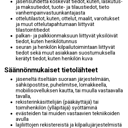
jäsensuhdetta koskevat tiedot, kuten, laskutus-
ja maksutiedot, tuote- ja tilaustiedot, tieto
vanhempainvastuunkantajasta
ottelutilastot, kuten, ottelut, maalit, varoitukset
ja muut ottelutapahtumaan liittyvät
tilastointitiedot
palkan- ja palkkionmaksuun liittyvät yksilöivät
tiedot, kuten henkilötunnus
seuran ja henkilön kilpailutoimintaan liittyvät
tiedot sekä muut asiakkaan suostumuksella
kerätyt tiedot, kuten henkilön kuva
Säännönmukaiset tietolähteet
jäseneltä itseltään suoraan järjestelmään,
sähköpostitse, puhelimitse, lomakkeella,
mobiilisovelluksen kautta, tai muulla vastaavalla
tavalla,
rekisterinkäsittelijän (pääkäyttäjä) tai
toimihenkilön (ylläpitäjä) syöttäminä
evästeiden tai muiden vastaavien tekniikoiden
avulla
lajiliittojen rekistereistä ja kilpailujärjestelmistä