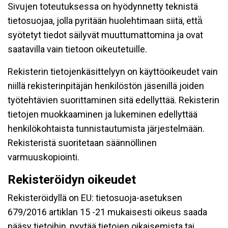
Sivujen toteutuksessa on hyödynnetty teknistä
tietosuojaa, jolla pyritään huolehtimaan siitä, että̈
syötetyt tiedot säilyvät muuttumattomina ja ovat
saatavilla vain tietoon oikeutetuille.
Rekisterin tietojenkäsittelyyn on käyttöoikeudet vain
niillä rekisterinpitäjän henkilöstön jäsenillä joiden
työtehtävien suorittaminen sitä edellyttää. Rekisterin
tietojen muokkaaminen ja lukeminen edellyttää
henkilökohtaista tunnistautumista järjestelmään.
Rekisteristä suoritetaan säännöllinen
varmuuskopiointi.
Rekisteröidyn oikeudet
Rekisteröidyllä on EU: tietosuoja-asetuksen
679/2016 artiklan 15 -21 mukaisesti oikeus saada
pääsy tietoihin, pyytää tietojen oikaisemista tai