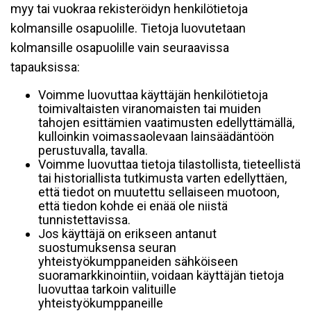
myy tai vuokraa rekisteröidyn henkilötietoja
kolmansille osapuolille. Tietoja luovutetaan
kolmansille osapuolille vain seuraavissa
tapauksissa:
Voimme luovuttaa käyttäjän henkilötietoja
toimivaltaisten viranomaisten tai muiden
tahojen esittämien vaatimusten edellyttämällä,
kulloinkin voimassaolevaan lainsäädäntöön
perustuvalla, tavalla.
Voimme luovuttaa tietoja tilastollista, tieteellistä
tai historiallista tutkimusta varten edellyttäen,
että tiedot on muutettu sellaiseen muotoon,
että tiedon kohde ei enää ole niistä
tunnistettavissa.
Jos käyttäjä on erikseen antanut
suostumuksensa seuran
yhteistyökumppaneiden sähköiseen
suoramarkkinointiin, voidaan käyttäjän tietoja
luovuttaa tarkoin valituille
yhteistyökumppaneille