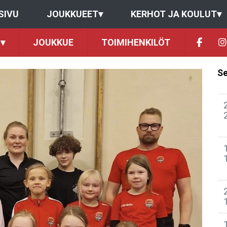
SIVU
JOUKKUEET
▾
KERHOT JA KOULUT
▾
▾
JOUKKUE
TOIMIHENKILÖT
Se