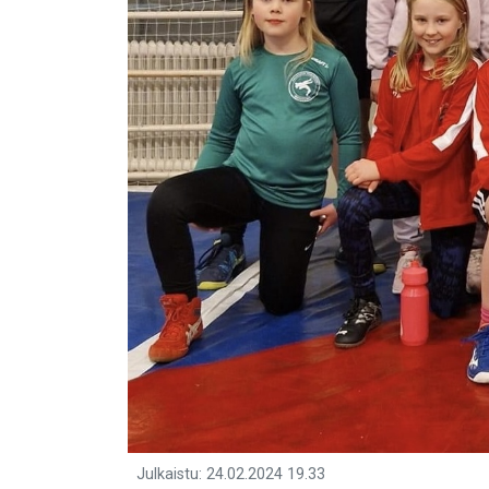
Julkaistu
:
24.02.2024
19.33