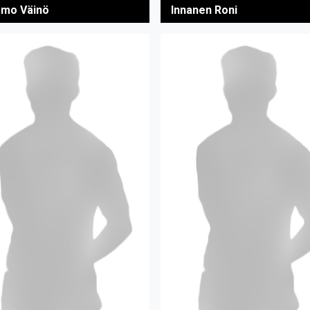
amo Väinö
Innanen Roni