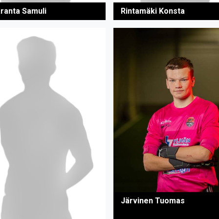
äranta Samuli
Rintamäki Konsta
Järvinen Tuomas