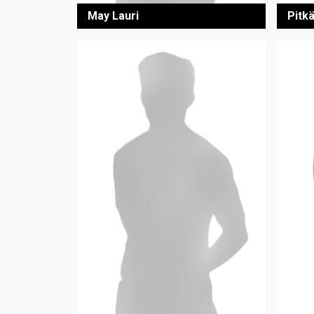
May Lauri
Pitk