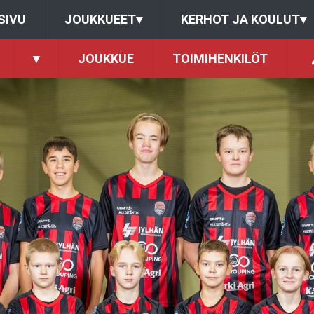
SIVU
JOUKKUEET
▾
KERHOT JA KOULUT
▾
▾
JOUKKUE
TOIMIHENKILÖT