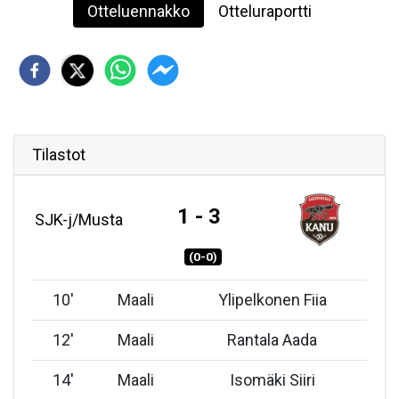
Otteluennakko
Otteluraportti
Tilastot
1 - 3
SJK-j/Musta
(0-0)
10
'
Maali
Ylipelkonen Fiia
12
'
Maali
Rantala Aada
14
'
Maali
Isomäki Siiri