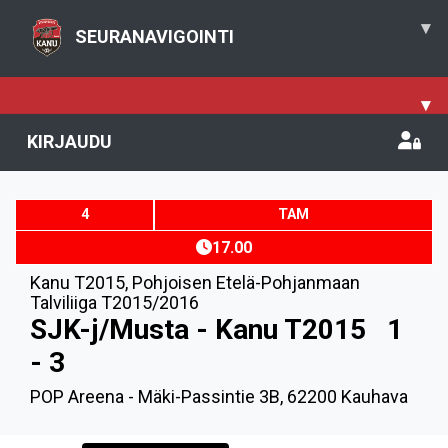
▾
SEURANAVIGOINTI
▾
KIRJAUDU
4
TAM
17.00
Kanu T2015
,
Pohjoisen Etelä-Pohjanmaan
Talviliiga T2015/2016
SJK-j/Musta - Kanu T2015
1
- 3
POP Areena - Mäki-Passintie 3B, 62200 Kauhava