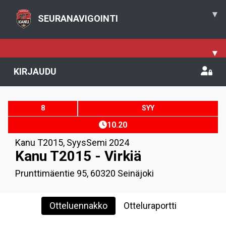
▾
SEURANAVIGOINTI
▾
KIRJAUDU
8
SYY
10.20
Kanu T2015
,
SyysSemi 2024
Kanu T2015 - Virkiä
Prunttimäentie 95, 60320 Seinäjoki
Otteluennakko
Otteluraportti